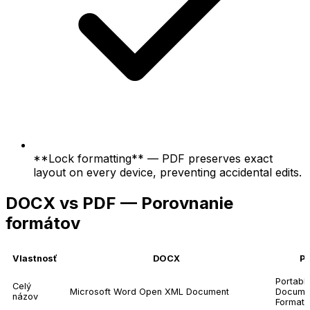
**Lock formatting** — PDF preserves exact
layout on every device, preventing accidental edits.
DOCX vs PDF — Porovnanie
formátov
Vlastnosť
DOCX
P
Portabl
Celý
Microsoft Word Open XML Document
Docume
názov
Format