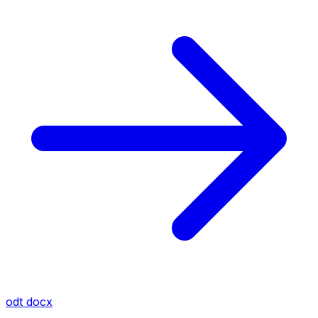
odt
docx