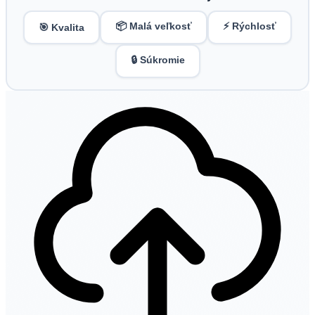
📦 Malá veľkosť
⚡ Rýchlosť
🎯 Kvalita
🔒 Súkromie