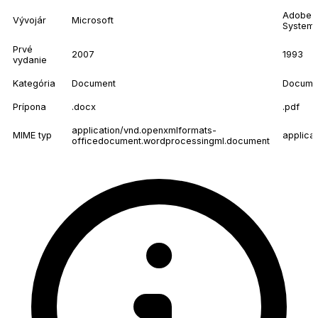
Adobe
Vývojár
Microsoft
System
Prvé
2007
1993
vydanie
Kategória
Document
Docume
Prípona
.docx
.pdf
application/vnd.openxmlformats-
MIME typ
applica
officedocument.wordprocessingml.document