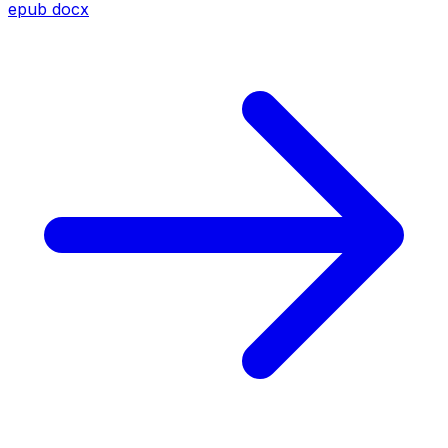
epub
docx