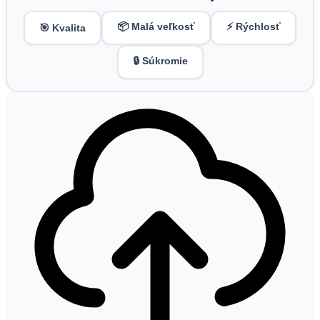
📦 Malá veľkosť
⚡ Rýchlosť
🎯 Kvalita
🔒 Súkromie