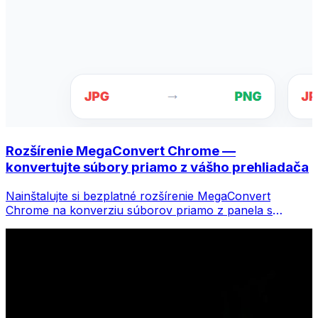
Rozšírenie MegaConvert Chrome —
konvertujte súbory priamo z vášho prehliadača
Nainštalujte si bezplatné rozšírenie MegaConvert
Chrome na konverziu súborov priamo z panela s
nástrojmi prehliadača. Kliknite pravým tlačidlom myši na
ľubovoľný súbor, ktorý chcete previesť, a získajte
okamžitý prístup ku všetkým nástrojom z prehliadača
Chrome.