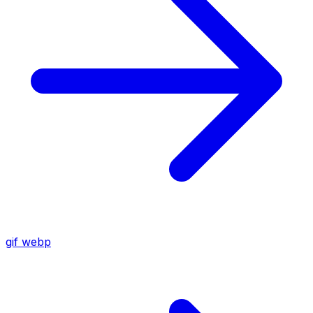
gif
webp