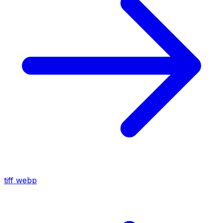
tiff
webp