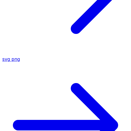
svg
png