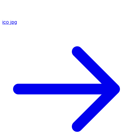
ico
jpg