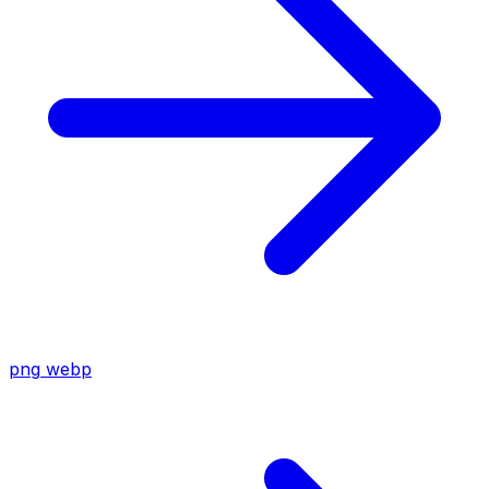
png
webp