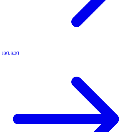
jpg
png