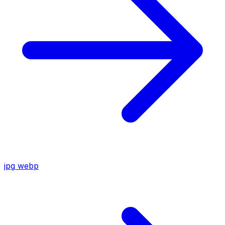
jpg
webp