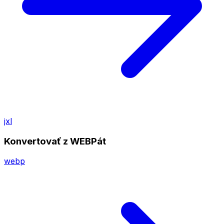
jxl
Konvertovať z WEBPát
webp