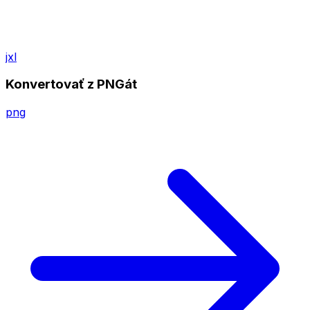
jxl
Konvertovať z PNGát
png