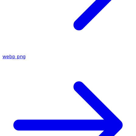
webp
png