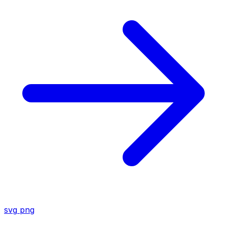
svg
png