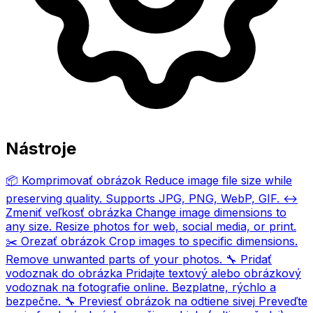
Nástroje
📦
Komprimovať obrázok
Reduce image file size while
preserving quality. Supports JPG, PNG, WebP, GIF.
↔️
Zmeniť veľkosť obrázka
Change image dimensions to
any size. Resize photos for web, social media, or print.
✂️
Orezať obrázok
Crop images to specific dimensions.
Remove unwanted parts of your photos.
🔧
Pridať
vodoznak do obrázka
Pridajte textový alebo obrázkový
vodoznak na fotografie online. Bezplatne, rýchlo a
bezpečne.
🔧
Previesť obrázok na odtiene sivej
Preveďte