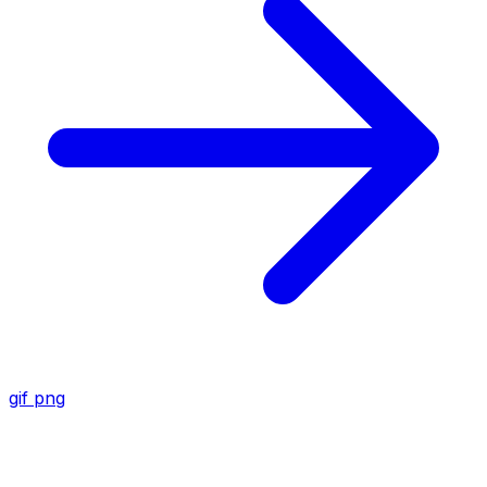
gif
png