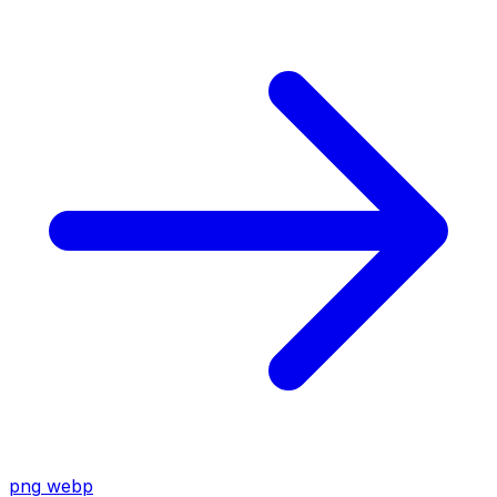
png
webp