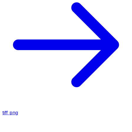
tiff
png