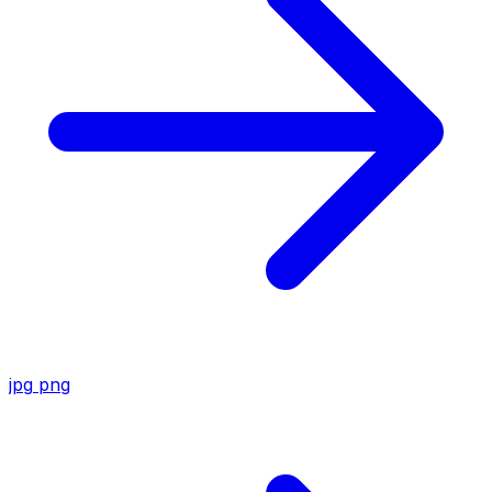
jpg
png