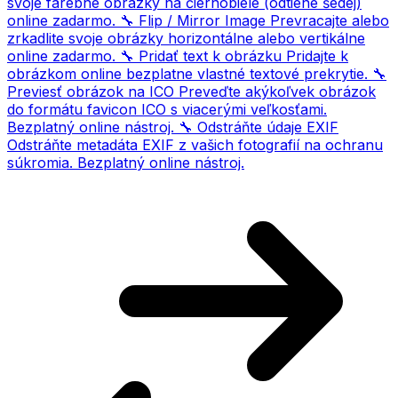
svoje farebné obrázky na čiernobiele (odtiene šedej)
online zadarmo.
🔧
Flip / Mirror Image
Prevracajte alebo
zrkadlite svoje obrázky horizontálne alebo vertikálne
online zadarmo.
🔧
Pridať text k obrázku
Pridajte k
obrázkom online bezplatne vlastné textové prekrytie.
🔧
Previesť obrázok na ICO
Preveďte akýkoľvek obrázok
do formátu favicon ICO s viacerými veľkosťami.
Bezplatný online nástroj.
🔧
Odstráňte údaje EXIF
Odstráňte metadáta EXIF ​​z vašich fotografií na ochranu
súkromia. Bezplatný online nástroj.