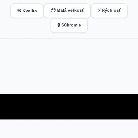
📦 Malá veľkosť
⚡ Rýchlosť
🎯 Kvalita
🔒 Súkromie