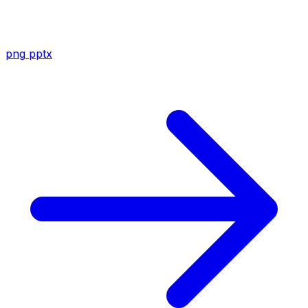
png
pptx