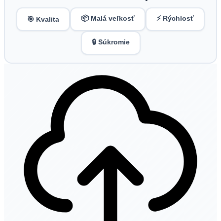
📦 Malá veľkosť
⚡ Rýchlosť
🎯 Kvalita
🔒 Súkromie