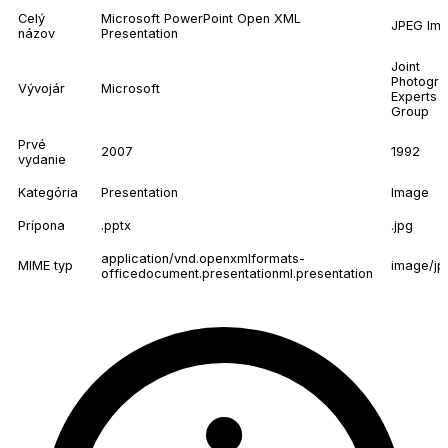
Celý
Microsoft PowerPoint Open XML
JPEG Im
názov
Presentation
Joint
Photogra
Vývojár
Microsoft
Experts
Group
Prvé
2007
1992
vydanie
Kategória
Presentation
Image
Prípona
.pptx
.jpg
application/vnd.openxmlformats-
MIME typ
image/jp
officedocument.presentationml.presentation