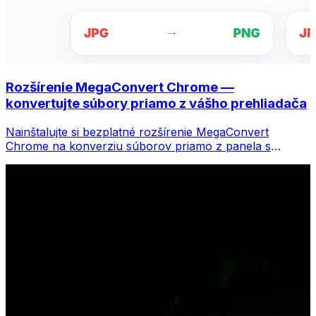
Rozšírenie MegaConvert Chrome —
konvertujte súbory priamo z vášho prehliadača
Nainštalujte si bezplatné rozšírenie MegaConvert
Chrome na konverziu súborov priamo z panela s
nástrojmi prehliadača. Kliknite pravým tlačidlom myši na
ľubovoľný súbor, ktorý chcete previesť, a získajte
okamžitý prístup ku všetkým nástrojom z prehliadača
Chrome.