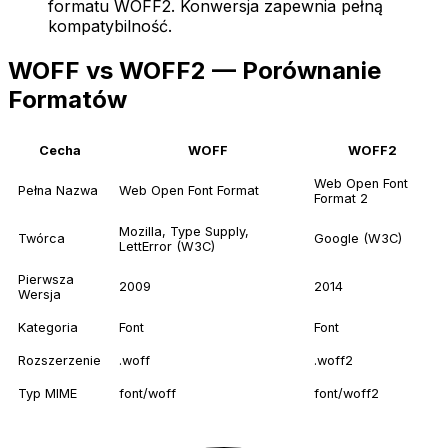
formatu WOFF2. Konwersja zapewnia pełną
kompatybilność.
WOFF vs WOFF2 — Porównanie
Formatów
Cecha
WOFF
WOFF2
Web Open Font
Pełna Nazwa
Web Open Font Format
Format 2
Mozilla, Type Supply,
Twórca
Google (W3C)
LettError (W3C)
Pierwsza
2009
2014
Wersja
Kategoria
Font
Font
Rozszerzenie
.woff
.woff2
Typ MIME
font/woff
font/woff2