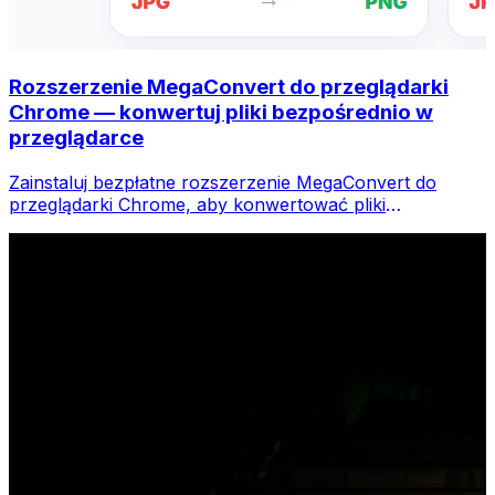
Rozszerzenie MegaConvert do przeglądarki
Chrome — konwertuj pliki bezpośrednio w
przeglądarce
Zainstaluj bezpłatne rozszerzenie MegaConvert do
przeglądarki Chrome, aby konwertować pliki
bezpośrednio z paska narzędzi przeglądarki. Kliknij
prawym przyciskiem myszy dowolny plik do konwersji i
uzyskaj natychmiastowy dostęp do wszystkich narzędzi
w przeglądarce Chrome.