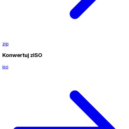
zip
Konwertuj zISO
iso