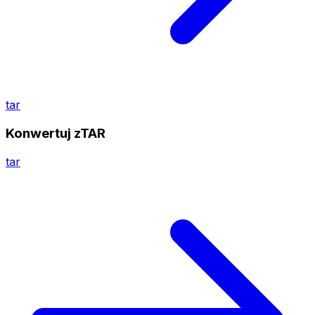
tar
Konwertuj zTAR
tar