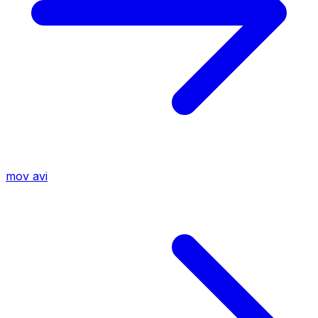
mov
avi