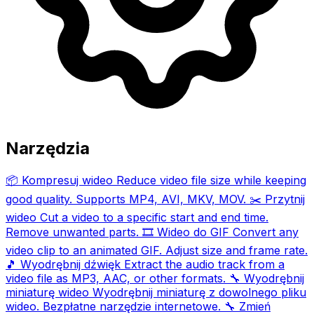
Narzędzia
📦
Kompresuj wideo
Reduce video file size while keeping
good quality. Supports MP4, AVI, MKV, MOV.
✂️
Przytnij
wideo
Cut a video to a specific start and end time.
Remove unwanted parts.
🎞️
Wideo do GIF
Convert any
video clip to an animated GIF. Adjust size and frame rate.
🎵
Wyodrębnij dźwięk
Extract the audio track from a
video file as MP3, AAC, or other formats.
🔧
Wyodrębnij
miniaturę wideo
Wyodrębnij miniaturę z dowolnego pliku
wideo. Bezpłatne narzędzie internetowe.
🔧
Zmień