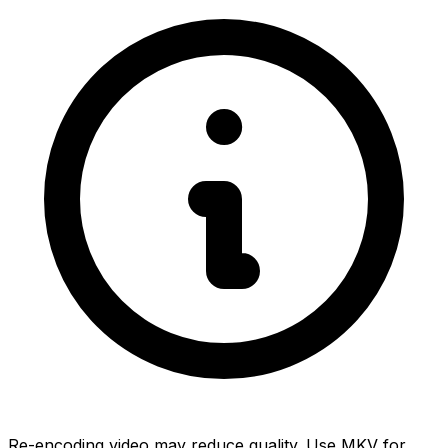
Re-encoding video may reduce quality. Use MKV for