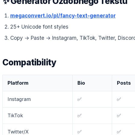
✨ Generator Ozdobnego Tekstu
megaconvert.io/pl/fancy-text-generator
25+ Unicode font styles
Copy → Paste → Instagram, TikTok, Twitter, Disco
Compatibility
Platform
Bio
Posts
Instagram
✅
✅
TikTok
✅
✅
Twitter/X
✅
✅