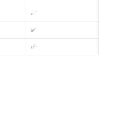
✅
✅
✅