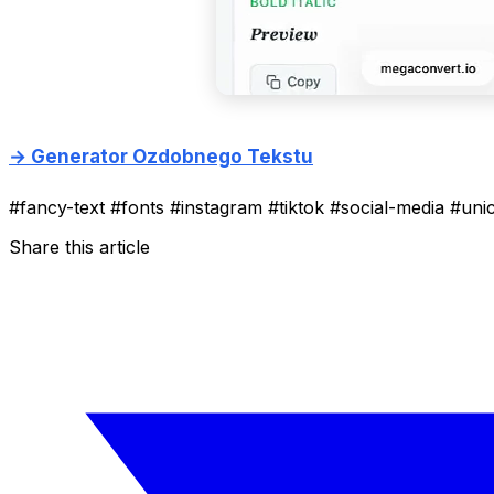
→ Generator Ozdobnego Tekstu
#fancy-text
#fonts
#instagram
#tiktok
#social-media
#uni
Share this article