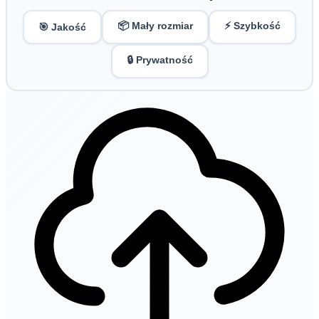
📦 Mały rozmiar
⚡ Szybkość
🎯 Jakość
🔒 Prywatność