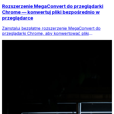
Rozszerzenie MegaConvert do przeglądarki
Chrome — konwertuj pliki bezpośrednio w
przeglądarce
Zainstaluj bezpłatne rozszerzenie MegaConvert do
przeglądarki Chrome, aby konwertować pliki
bezpośrednio z paska narzędzi przeglądarki. Kliknij
prawym przyciskiem myszy dowolny plik do konwersji i
uzyskaj natychmiastowy dostęp do wszystkich narzędzi
w przeglądarce Chrome.