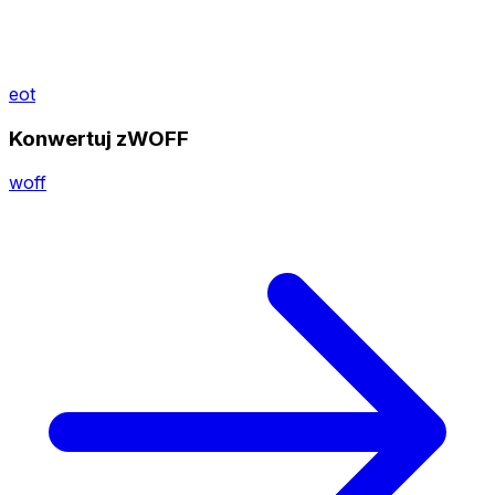
eot
Konwertuj zWOFF
woff