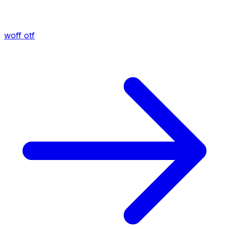
woff
otf