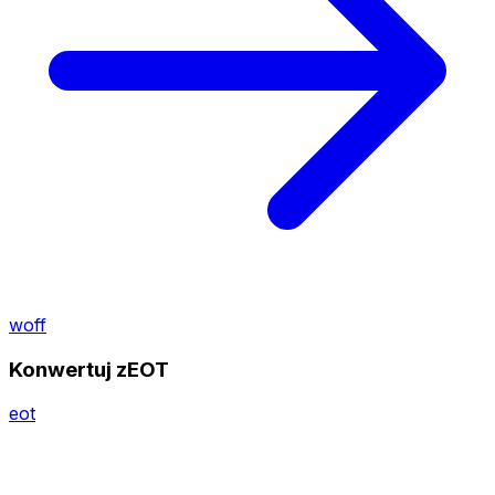
woff
Konwertuj zEOT
eot