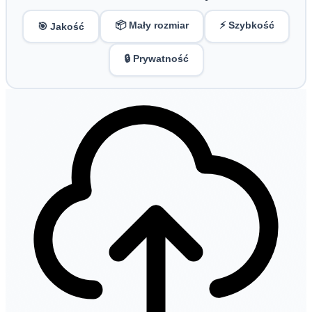
📦 Mały rozmiar
⚡ Szybkość
🎯 Jakość
🔒 Prywatność