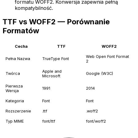
formatu WOFF2. Konwersja zapewnia pełną
kompatybilność.
TTF vs WOFF2 — Porównanie
Formatów
Cecha
TTF
WOFF2
Web Open Font Format
Pełna Nazwa
TrueType Font
2
Apple and
Twórca
Google (W3C)
Microsoft
Pierwsza
1991
2014
Wersja
Kategoria
Font
Font
Rozszerzenie
.ttf
.woff2
Typ MIME
font/ttf
font/woff2