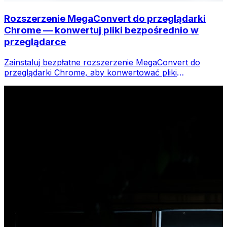
Rozszerzenie MegaConvert do przeglądarki
Chrome — konwertuj pliki bezpośrednio w
przeglądarce
Zainstaluj bezpłatne rozszerzenie MegaConvert do
przeglądarki Chrome, aby konwertować pliki
bezpośrednio z paska narzędzi przeglądarki. Kliknij
prawym przyciskiem myszy dowolny plik do konwersji i
uzyskaj natychmiastowy dostęp do wszystkich narzędzi
w przeglądarce Chrome.