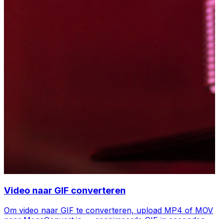
Video naar GIF converteren
Om video naar GIF te converteren, upload MP4 of MOV