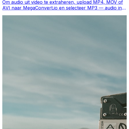
Om audio uit video te extraheren, upload MP4, MOV of
AVI naar MegaConvert.io en selecteer MP3 — audio in
seconden, gratis.