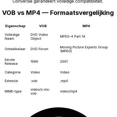
Conversie garandeert volledige compatibiliteit.
VOB vs MP4 — Formaatsvergelijking
Eigenschap
VOB
MP4
Volledige
DVD Video
MPEG-4 Part 14
Naam
Object
Moving Picture Experts Group
Ontwikkelaar
DVD Forum
(MPEG)
Eerste
1996
2001
Release
Categorie
Video
Video
Extensie
.vob
.mp4
video/x-ms-
MIME-type
video/mp4
vob