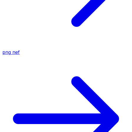
png
nef