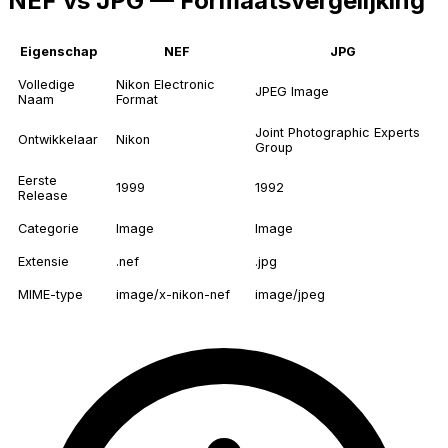
NEF vs JPG — Formaatsvergelijking
Eigenschap
NEF
JPG
Volledige
Nikon Electronic
JPEG Image
Naam
Format
Joint Photographic Experts
Ontwikkelaar
Nikon
Group
Eerste
1999
1992
Release
Categorie
Image
Image
Extensie
.nef
.jpg
MIME-type
image/x-nikon-nef
image/jpeg