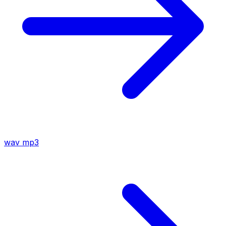
wav
mp3