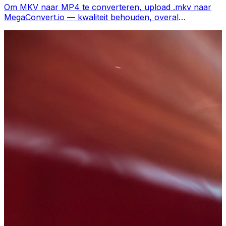
Om MKV naar MP4 te converteren, upload .mkv naar
MegaConvert.io — kwaliteit behouden, overal
afspeelbaar, gratis.