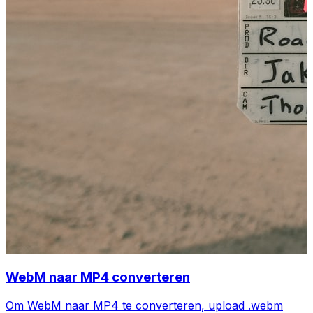
WebM naar MP4 converteren
Om WebM naar MP4 te converteren, upload .webm