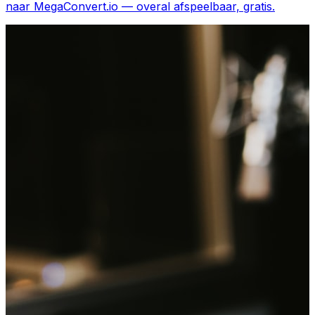
naar MegaConvert.io — overal afspeelbaar, gratis.