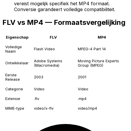
vereist mogelijk specifiek het MP4 formaat.
Conversie garandeert volledige compatibiliteit.
FLV vs MP4 — Formaatsvergelijking
Eigenschap
FLV
MP4
Volledige
Flash Video
MPEG-4 Part 14
Naam
Adobe Systems
Moving Picture Experts
Ontwikkelaar
(Macromedia)
Group (MPEG)
Eerste
2003
2001
Release
Categorie
Video
Video
Extensie
.flv
.mp4
MIME-type
video/x-flv
video/mp4