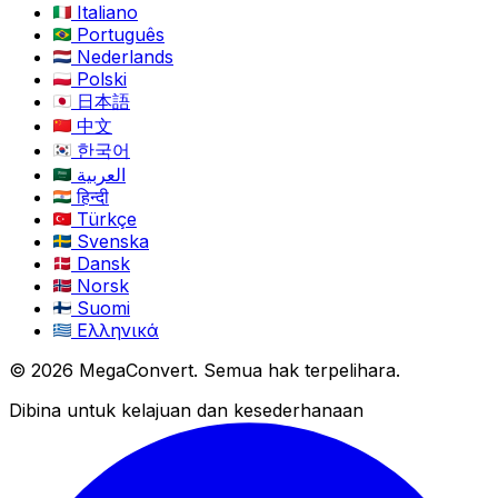
Italiano
Português
Nederlands
Polski
日本語
中文
한국어
العربية
हिन्दी
Türkçe
Svenska
Dansk
Norsk
Suomi
Ελληνικά
© 2026 MegaConvert. Semua hak terpelihara.
Dibina untuk kelajuan dan kesederhanaan