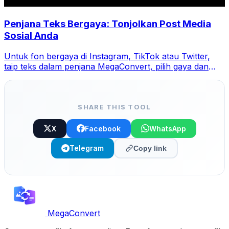
Penjana Teks Bergaya: Tonjolkan Post Media
Sosial Anda
Untuk fon bergaya di Instagram, TikTok atau Twitter,
taip teks dalam penjana MegaConvert, pilih gaya dan
salin-tampal.
SHARE THIS TOOL
X
Facebook
WhatsApp
Telegram
Copy link
MegaConvert