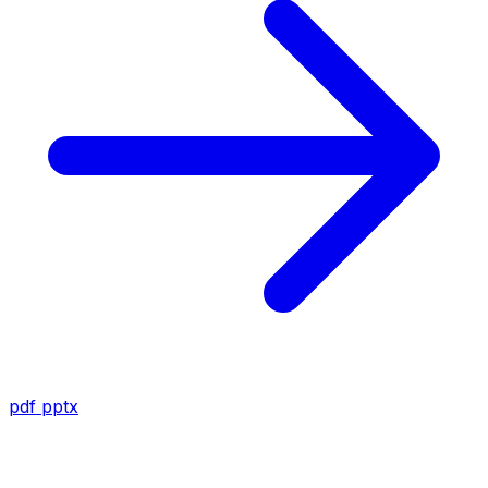
pdf
pptx