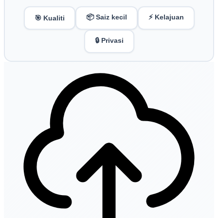
📦 Saiz kecil
⚡ Kelajuan
🎯 Kualiti
🔒 Privasi