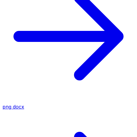
png
docx