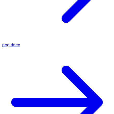
png
docx