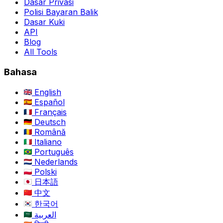
Dasar Privasi
Polisi Bayaran Balik
Dasar Kuki
API
Blog
All Tools
Bahasa
English
Español
Français
Deutsch
Română
Italiano
Português
Nederlands
Polski
日本語
中文
한국어
العربية