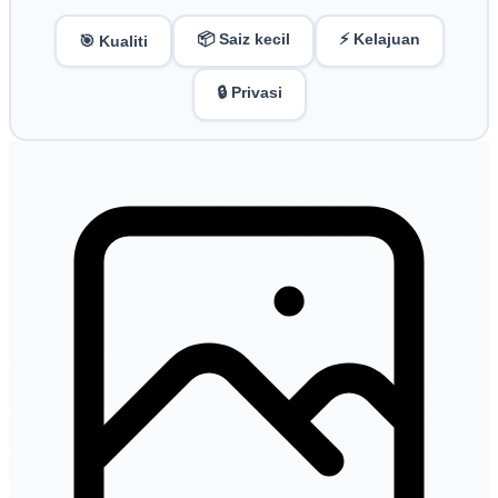
📦 Saiz kecil
⚡ Kelajuan
🎯 Kualiti
🔒 Privasi