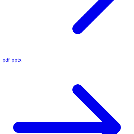
pdf
pptx