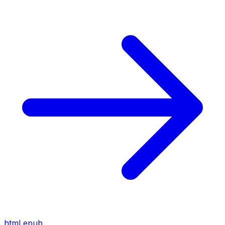
html
epub