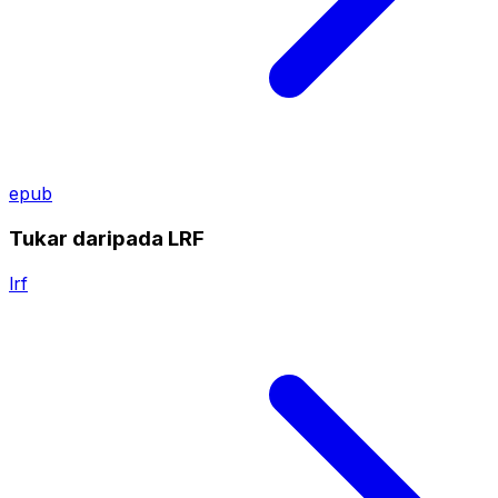
epub
Tukar daripada LRF
lrf