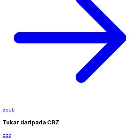
epub
Tukar daripada CBZ
cbz