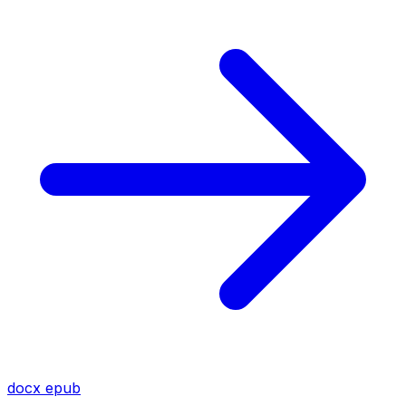
docx
epub