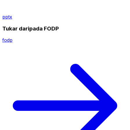
pptx
Tukar daripada FODP
fodp