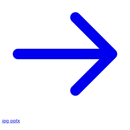
jpg
pptx