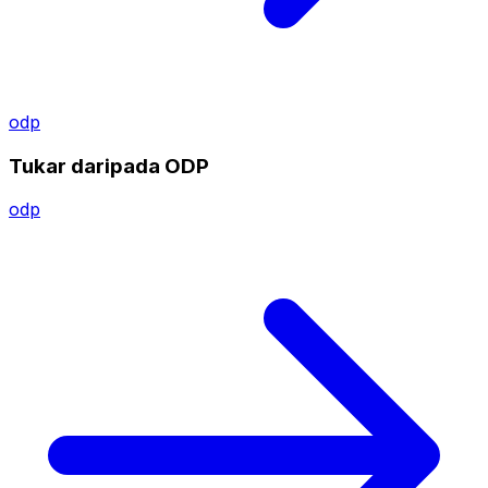
odp
Tukar daripada ODP
odp