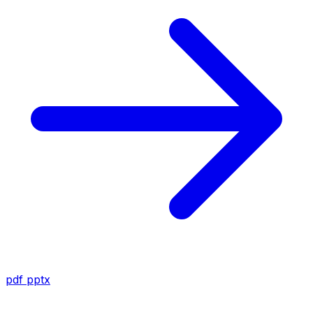
pdf
pptx