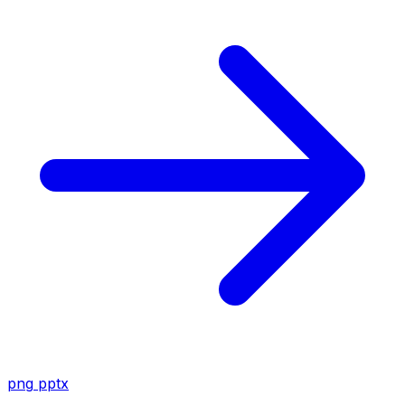
png
pptx