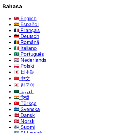
Bahasa
English
Español
Français
Deutsch
Română
Italiano
Português
Nederlands
Polski
日本語
中文
한국어
العربية
हिन्दी
Türkçe
Svenska
Dansk
Norsk
Suomi
Ελληνικά