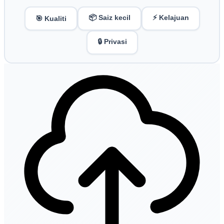
📦 Saiz kecil
⚡ Kelajuan
🎯 Kualiti
🔒 Privasi