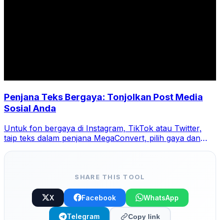
Penjana Teks Bergaya: Tonjolkan Post Media
Sosial Anda
Untuk fon bergaya di Instagram, TikTok atau Twitter,
taip teks dalam penjana MegaConvert, pilih gaya dan
salin-tampal.
SHARE THIS TOOL
X
Facebook
WhatsApp
Telegram
Copy link