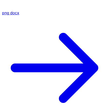
png
docx