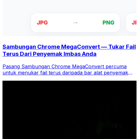
Sambungan Chrome MegaConvert — Tukar Fail
Terus Dari Penyemak Imbas Anda
Pasang Sambungan Chrome MegaConvert percuma
untuk menukar fail terus daripada bar alat penyemak
imbas anda. Klik kanan mana-mana fail untuk menukar,
akses semua alatan serta-merta daripada Chrome.