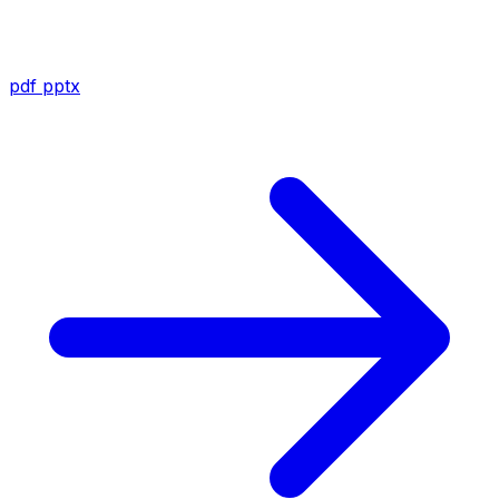
pdf
pptx