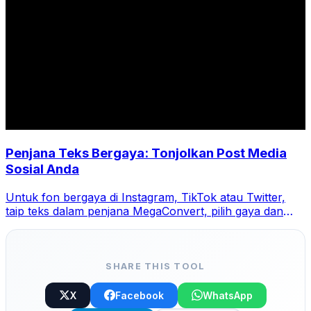
Penjana Teks Bergaya: Tonjolkan Post Media
Sosial Anda
Untuk fon bergaya di Instagram, TikTok atau Twitter,
taip teks dalam penjana MegaConvert, pilih gaya dan
salin-tampal.
SHARE THIS TOOL
X
Facebook
WhatsApp