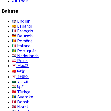
All Tools
Bahasa
English
Español
Français
Deutsch
Română
Italiano
Português
Nederlands
Polski
日本語
中文
한국어
العربية
हिन्दी
Türkçe
Svenska
Dansk
Norsk