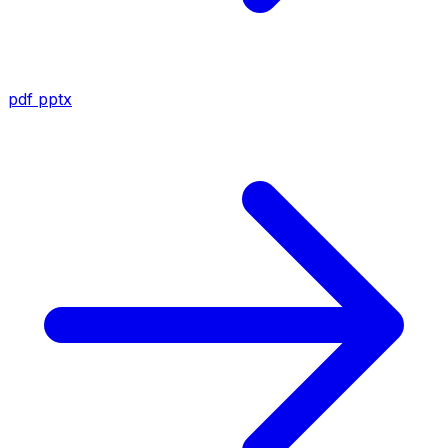
pdf
pptx