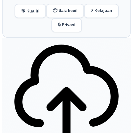
📦 Saiz kecil
⚡ Kelajuan
🎯 Kualiti
🔒 Privasi