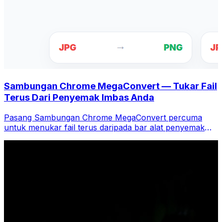
Sambungan Chrome MegaConvert — Tukar Fail
Terus Dari Penyemak Imbas Anda
Pasang Sambungan Chrome MegaConvert percuma
untuk menukar fail terus daripada bar alat penyemak
imbas anda. Klik kanan mana-mana fail untuk menukar,
akses semua alatan serta-merta daripada Chrome.