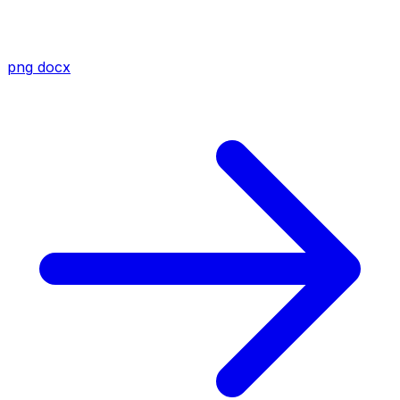
png
docx