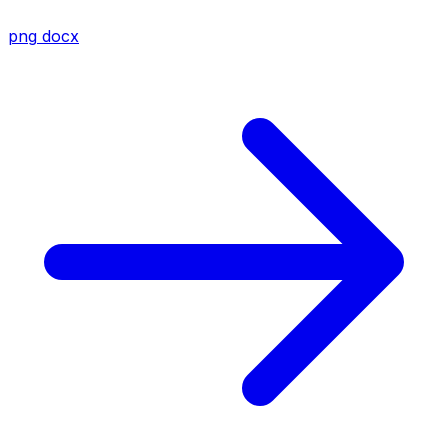
png
docx