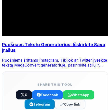
Puošnaus Teksto Generatorius: Išskirkite Savo
Įrašus
Puošniems šriftams Instagram, TikTok ar Twitter įveskite
tekstą MegaConvert generatoriuje, pasirinkite stilių ir
nukopijuokite.
SHARE THIS TOOL
X
Facebook
WhatsApp
Telegram
Copy link