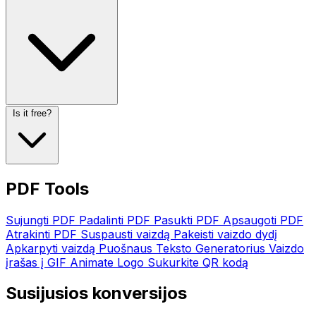
Is it free?
PDF Tools
Sujungti PDF
Padalinti PDF
Pasukti PDF
Apsaugoti PDF
Atrakinti PDF
Suspausti vaizdą
Pakeisti vaizdo dydį
Apkarpyti vaizdą
Puošnaus Teksto Generatorius
Vaizdo
įrašas į GIF
Animate Logo
Sukurkite QR kodą
Susijusios konversijos