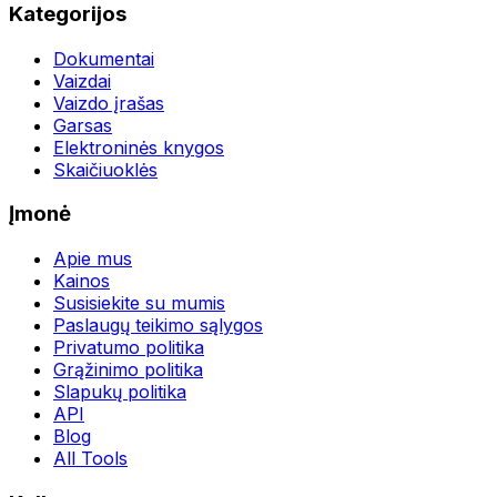
Kategorijos
Dokumentai
Vaizdai
Vaizdo įrašas
Garsas
Elektroninės knygos
Skaičiuoklės
Įmonė
Apie mus
Kainos
Susisiekite su mumis
Paslaugų teikimo sąlygos
Privatumo politika
Grąžinimo politika
Slapukų politika
API
Blog
All Tools