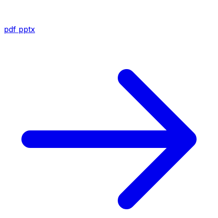
pdf
pptx