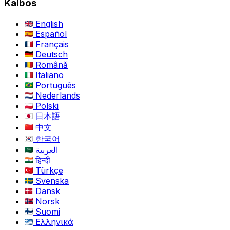
Kalbos
English
Español
Français
Deutsch
Română
Italiano
Português
Nederlands
Polski
日本語
中文
한국어
العربية
हिन्दी
Türkçe
Svenska
Dansk
Norsk
Suomi
Ελληνικά