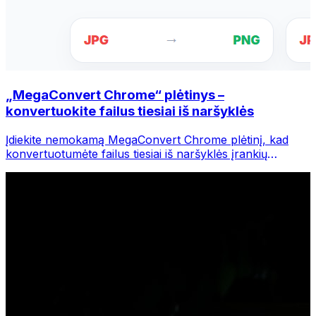
„MegaConvert Chrome“ plėtinys –
konvertuokite failus tiesiai iš naršyklės
Įdiekite nemokamą MegaConvert Chrome plėtinį, kad
konvertuotumėte failus tiesiai iš naršyklės įrankių
juostos. Dešiniuoju pelės mygtuku spustelėkite bet kurį
failą, kurį norite konvertuoti, iš karto pasiekite visus
įrankius iš „Chrome“.