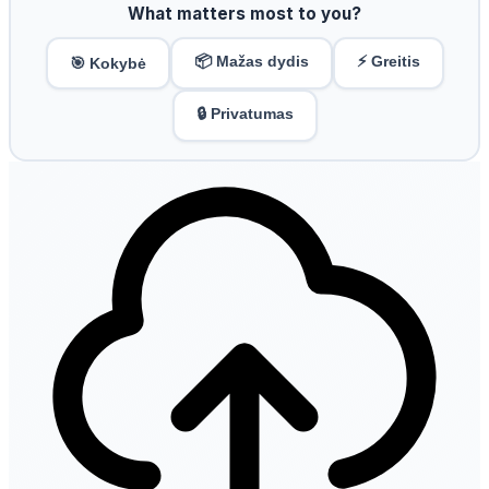
What matters most to you?
📦 Mažas dydis
⚡ Greitis
🎯 Kokybė
🔒 Privatumas