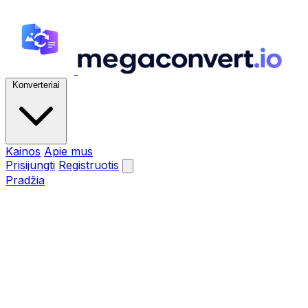
Konverteriai
Kainos
Apie mus
Prisijungti
Registruotis
Pradžia