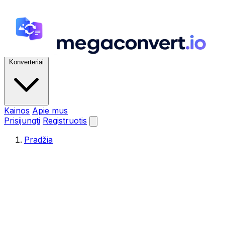
Konverteriai
Kainos
Apie mus
Prisijungti
Registruotis
Pradžia