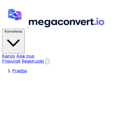
Konverteriai
Kainos
Apie mus
Prisijungti
Registruotis
Pradžia