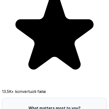
13.5K
+ konvertuoti failai
What matters most to you?