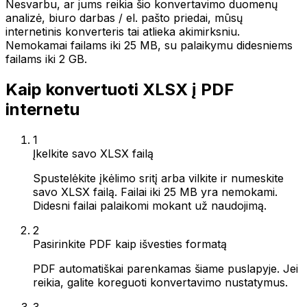
Nesvarbu, ar jums reikia šio konvertavimo duomenų
analizė, biuro darbas / el. pašto priedai, mūsų
internetinis konverteris tai atlieka akimirksniu.
Nemokamai failams iki 25 MB, su palaikymu didesniems
failams iki 2 GB.
Kaip konvertuoti XLSX į PDF
internetu
1
Įkelkite savo XLSX failą
Spustelėkite įkėlimo sritį arba vilkite ir numeskite
savo XLSX failą. Failai iki 25 MB yra nemokami.
Didesni failai palaikomi mokant už naudojimą.
2
Pasirinkite PDF kaip išvesties formatą
PDF automatiškai parenkamas šiame puslapyje. Jei
reikia, galite koreguoti konvertavimo nustatymus.
3