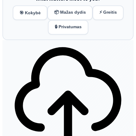
📦 Mažas dydis
⚡ Greitis
🎯 Kokybė
🔒 Privatumas