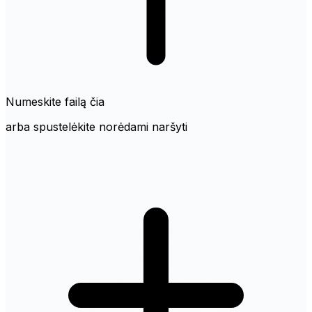
Numeskite failą čia
arba spustelėkite norėdami naršyti