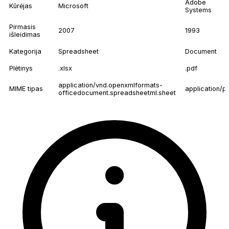
Adobe
Kūrėjas
Microsoft
Systems
Pirmasis
2007
1993
išleidimas
Kategorija
Spreadsheet
Document
Plėtinys
.xlsx
.pdf
application/vnd.openxmlformats-
MIME tipas
application/p
officedocument.spreadsheetml.sheet