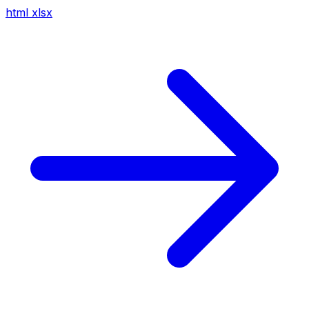
html
xlsx