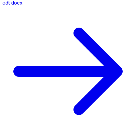
odt
docx