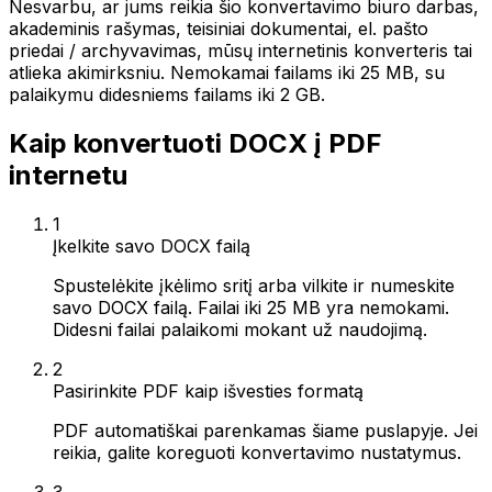
Nesvarbu, ar jums reikia šio konvertavimo biuro darbas,
akademinis rašymas, teisiniai dokumentai, el. pašto
priedai / archyvavimas, mūsų internetinis konverteris tai
atlieka akimirksniu. Nemokamai failams iki 25 MB, su
palaikymu didesniems failams iki 2 GB.
Kaip konvertuoti DOCX į PDF
internetu
1
Įkelkite savo DOCX failą
Spustelėkite įkėlimo sritį arba vilkite ir numeskite
savo DOCX failą. Failai iki 25 MB yra nemokami.
Didesni failai palaikomi mokant už naudojimą.
2
Pasirinkite PDF kaip išvesties formatą
PDF automatiškai parenkamas šiame puslapyje. Jei
reikia, galite koreguoti konvertavimo nustatymus.
3