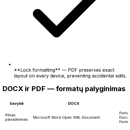
**Lock formatting** — PDF preserves exact
layout on every device, preventing accidental edits.
DOCX ir PDF — formatų palyginimas
Savybė
DOCX
Porta
Pilnas
Microsoft Word Open XML Document
Docu
pavadinimas
Forma