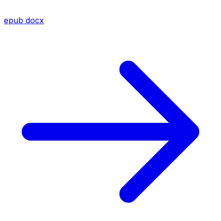
epub
docx