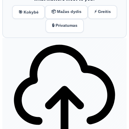
📦 Mažas dydis
⚡ Greitis
🎯 Kokybė
🔒 Privatumas