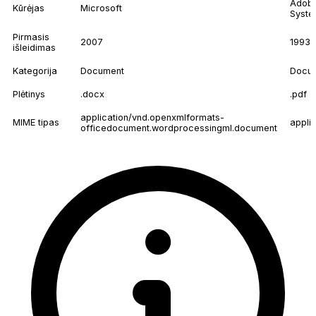
Adob
Kūrėjas
Microsoft
Syst
Pirmasis
2007
1993
išleidimas
Kategorija
Document
Docu
Plėtinys
.docx
.pdf
application/vnd.openxmlformats-
MIME tipas
appli
officedocument.wordprocessingml.document