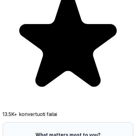
13.5K
+ konvertuoti failai
What matters most to you?