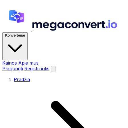
Konverteriai
Kainos
Apie mus
Prisijungti
Registruotis
Pradžia