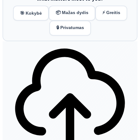
📦 Mažas dydis
⚡ Greitis
🎯 Kokybė
🔒 Privatumas