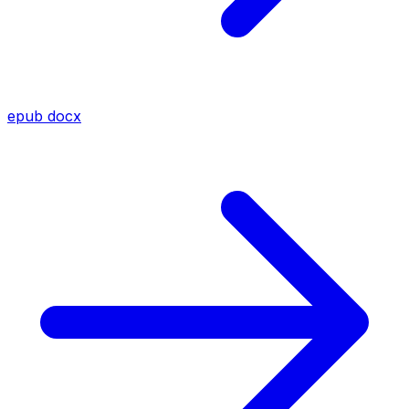
epub
docx