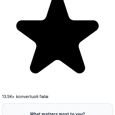
13.5K
+ konvertuoti failai
What matters most to you?