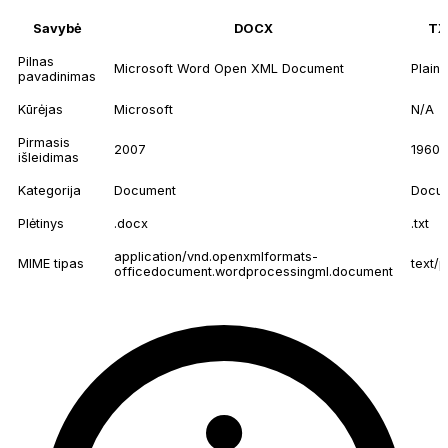
Savybė
DOCX
TX
Pilnas
Microsoft Word Open XML Document
Plain 
pavadinimas
Kūrėjas
Microsoft
N/A
Pirmasis
2007
1960
išleidimas
Kategorija
Document
Docu
Plėtinys
.docx
.txt
application/vnd.openxmlformats-
MIME tipas
text/p
officedocument.wordprocessingml.document