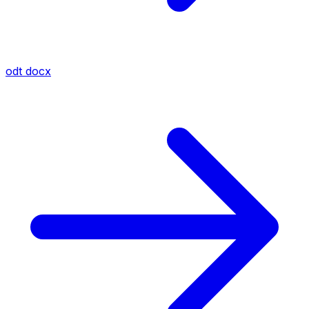
odt
docx