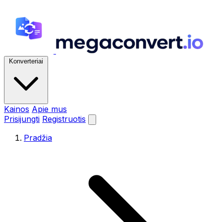
Konverteriai
Kainos
Apie mus
Prisijungti
Registruotis
Pradžia