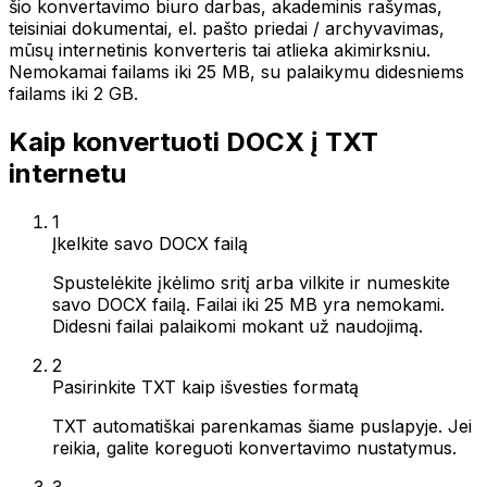
šio konvertavimo biuro darbas, akademinis rašymas,
teisiniai dokumentai, el. pašto priedai / archyvavimas,
mūsų internetinis konverteris tai atlieka akimirksniu.
Nemokamai failams iki 25 MB, su palaikymu didesniems
failams iki 2 GB.
Kaip konvertuoti DOCX į TXT
internetu
1
Įkelkite savo DOCX failą
Spustelėkite įkėlimo sritį arba vilkite ir numeskite
savo DOCX failą. Failai iki 25 MB yra nemokami.
Didesni failai palaikomi mokant už naudojimą.
2
Pasirinkite TXT kaip išvesties formatą
TXT automatiškai parenkamas šiame puslapyje. Jei
reikia, galite koreguoti konvertavimo nustatymus.
3