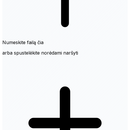
Numeskite failą čia
arba spustelėkite norėdami naršyti