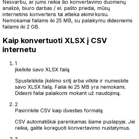
Nesvarbu, ar jums reikia šio konvertavimo duomenų
analizė, biuro darbas / el. pašto priedai, mūsų
internetinis konverteris tai atlieka akimirksniu.
Nemokamai failams iki 25 MB, su palaikymu didesniems
failams iki 2 GB.
Kaip konvertuoti XLSX į CSV
internetu
1
Įkelkite savo XLSX failą
Spustelėkite įkėlimo sritį arba vilkite ir numeskite
savo XLSX failą. Failai iki 25 MB yra nemokami.
Didesni failai palaikomi mokant už naudojimą.
2
Pasirinkite CSV kaip išvesties formatą
CSV automatiškai parenkamas šiame puslapyje. Jei
reikia, galite koreguoti konvertavimo nustatymus.
3