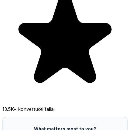
13.5K
+ konvertuoti failai
What matters most to you?