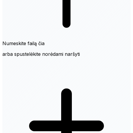
Numeskite failą čia
arba spustelėkite norėdami naršyti