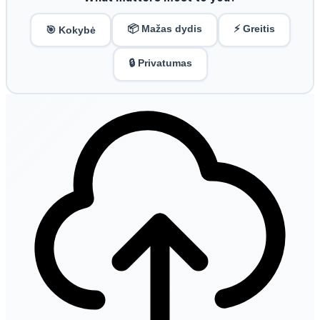
📦 Mažas dydis
⚡ Greitis
🎯 Kokybė
🔒 Privatumas