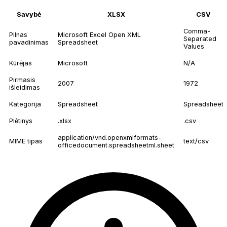
Savybė
XLSX
CSV
Comma-
Pilnas
Microsoft Excel Open XML
Separated
pavadinimas
Spreadsheet
Values
Kūrėjas
Microsoft
N/A
Pirmasis
2007
1972
išleidimas
Kategorija
Spreadsheet
Spreadsheet
Plėtinys
.xlsx
.csv
application/vnd.openxmlformats-
MIME tipas
text/csv
officedocument.spreadsheetml.sheet