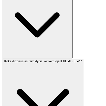
Koks didžiausias failo dydis konvertuojant XLSX į CSV?