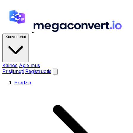
Konverteriai
Kainos
Apie mus
Prisijungti
Registruotis
Pradžia