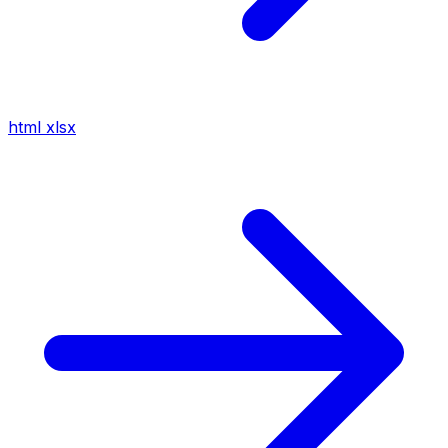
html
xlsx