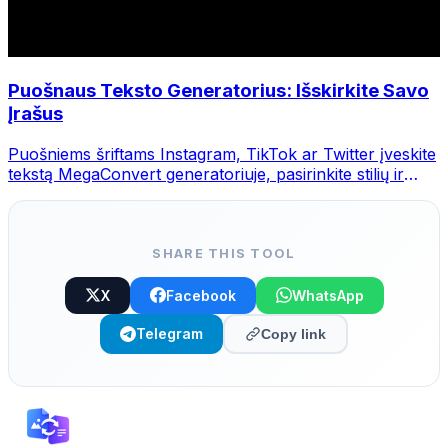
Puošnaus Teksto Generatorius: Išskirkite Savo
Įrašus
Puošniems šriftams Instagram, TikTok ar Twitter įveskite
tekstą MegaConvert generatoriuje, pasirinkite stilių ir
nukopijuokite.
SHARE THIS TOOL
X
Facebook
WhatsApp
Telegram
Copy link