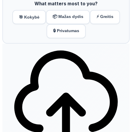
What matters most to you?
📦 Mažas dydis
⚡ Greitis
🎯 Kokybė
🔒 Privatumas