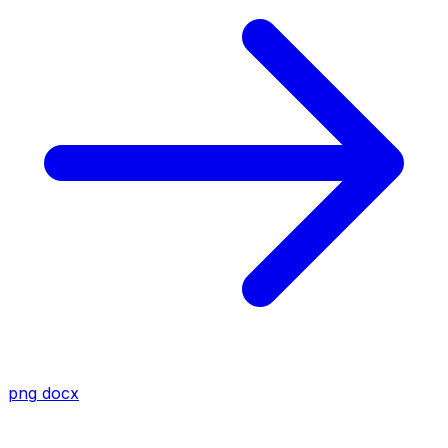
png
docx