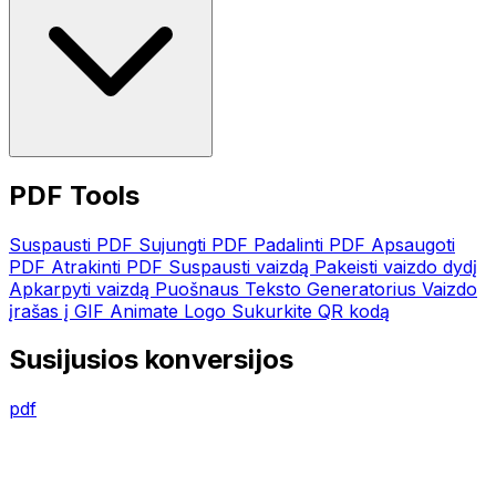
PDF Tools
Suspausti PDF
Sujungti PDF
Padalinti PDF
Apsaugoti
PDF
Atrakinti PDF
Suspausti vaizdą
Pakeisti vaizdo dydį
Apkarpyti vaizdą
Puošnaus Teksto Generatorius
Vaizdo
įrašas į GIF
Animate Logo
Sukurkite QR kodą
Susijusios konversijos
pdf