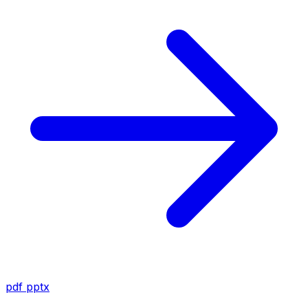
pdf
pptx