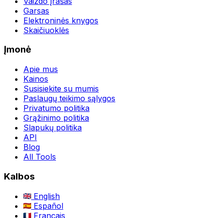
Vaizdo įrašas
Garsas
Elektroninės knygos
Skaičiuoklės
Įmonė
Apie mus
Kainos
Susisiekite su mumis
Paslaugų teikimo sąlygos
Privatumo politika
Grąžinimo politika
Slapukų politika
API
Blog
All Tools
Kalbos
English
Español
Français