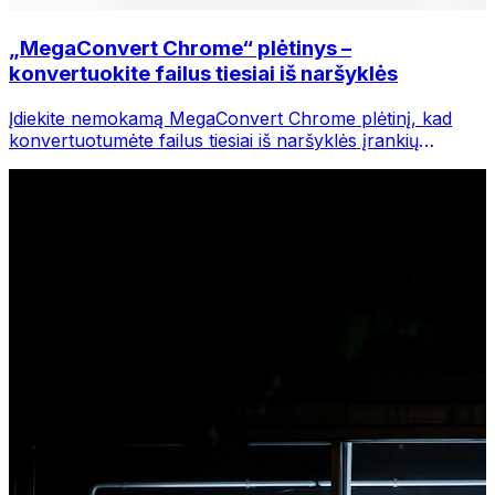
„MegaConvert Chrome“ plėtinys –
konvertuokite failus tiesiai iš naršyklės
Įdiekite nemokamą MegaConvert Chrome plėtinį, kad
konvertuotumėte failus tiesiai iš naršyklės įrankių
juostos. Dešiniuoju pelės mygtuku spustelėkite bet kurį
failą, kurį norite konvertuoti, iš karto pasiekite visus
įrankius iš „Chrome“.