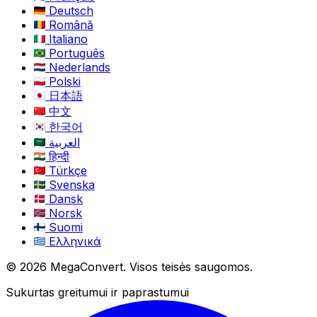
Deutsch
Română
Italiano
Português
Nederlands
Polski
日本語
中文
한국어
العربية
हिन्दी
Türkçe
Svenska
Dansk
Norsk
Suomi
Ελληνικά
© 2026 MegaConvert. Visos teisės saugomos.
Sukurtas greitumui ir paprastumui