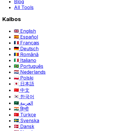
Blog
All Tools
Kalbos
English
Español
Français
Deutsch
Română
Italiano
Português
Nederlands
Polski
日本語
中文
한국어
العربية
हिन्दी
Türkçe
Svenska
Dansk