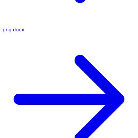
png
docx