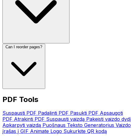
Can I reorder pages?
PDF Tools
Suspausti PDF
Padalinti PDF
Pasukti PDF
Apsaugoti
PDF
Atrakinti PDF
Suspausti vaizdą
Pakeisti vaizdo dydį
Apkarpyti vaizdą
Puošnaus Teksto Generatorius
Vaizdo
įrašas į GIF
Animate Logo
Sukurkite QR kodą