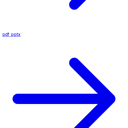
pdf
pptx