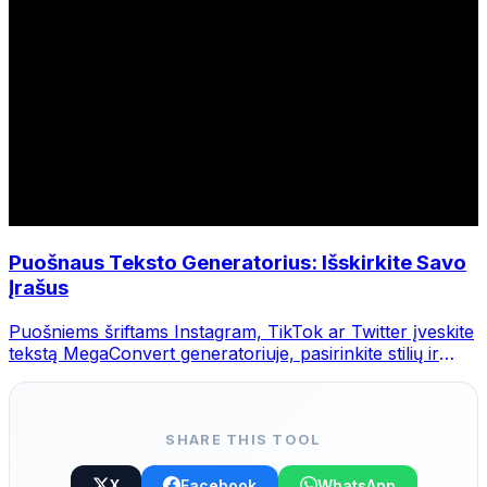
Puošnaus Teksto Generatorius: Išskirkite Savo
Įrašus
Puošniems šriftams Instagram, TikTok ar Twitter įveskite
tekstą MegaConvert generatoriuje, pasirinkite stilių ir
nukopijuokite.
SHARE THIS TOOL
X
Facebook
WhatsApp