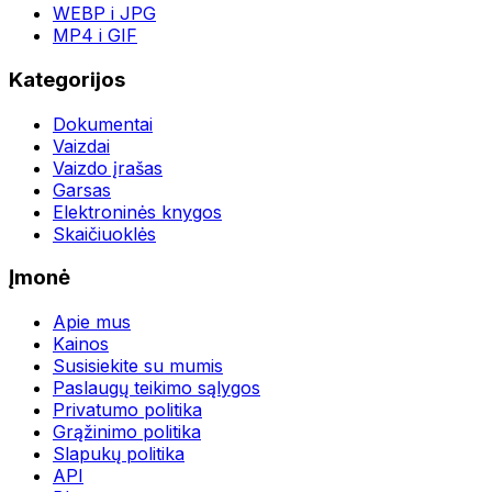
WEBP i JPG
MP4 i GIF
Kategorijos
Dokumentai
Vaizdai
Vaizdo įrašas
Garsas
Elektroninės knygos
Skaičiuoklės
Įmonė
Apie mus
Kainos
Susisiekite su mumis
Paslaugų teikimo sąlygos
Privatumo politika
Grąžinimo politika
Slapukų politika
API