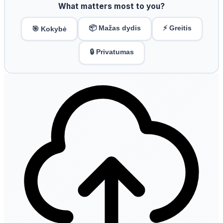
What matters most to you?
📦 Mažas dydis
⚡ Greitis
🎯 Kokybė
🔒 Privatumas