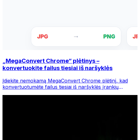
„MegaConvert Chrome“ plėtinys –
konvertuokite failus tiesiai iš naršyklės
Įdiekite nemokamą MegaConvert Chrome plėtinį, kad
konvertuotumėte failus tiesiai iš naršyklės įrankių
juostos. Dešiniuoju pelės mygtuku spustelėkite bet kurį
failą, kurį norite konvertuoti, iš karto pasiekite visus
įrankius iš „Chrome“.