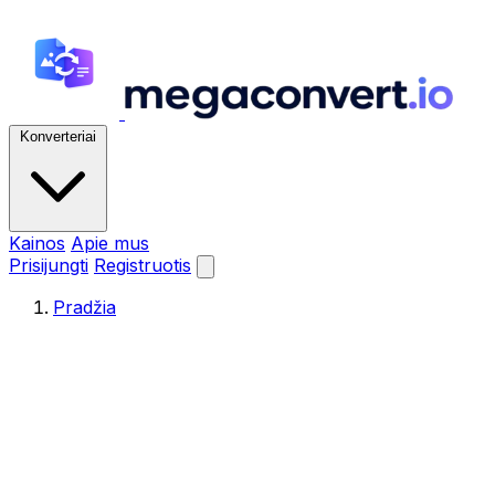
Konverteriai
Kainos
Apie mus
Prisijungti
Registruotis
Pradžia