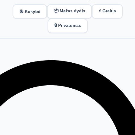
📦 Mažas dydis
⚡ Greitis
🎯 Kokybė
🔒 Privatumas