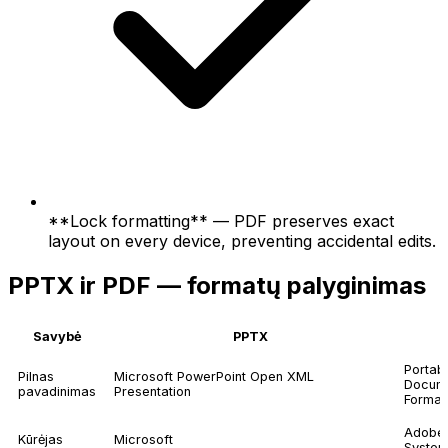
**Lock formatting** — PDF preserves exact
layout on every device, preventing accidental edits.
PPTX ir PDF — formatų palyginimas
Savybė
PPTX
P
Portab
Pilnas
Microsoft PowerPoint Open XML
Docum
pavadinimas
Presentation
Format
Adobe
Kūrėjas
Microsoft
Syste