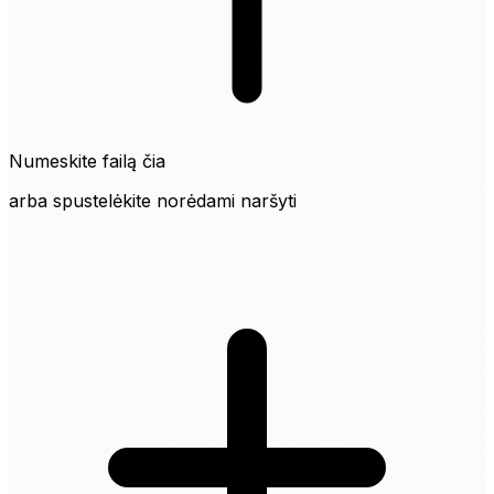
Numeskite failą čia
arba spustelėkite norėdami naršyti