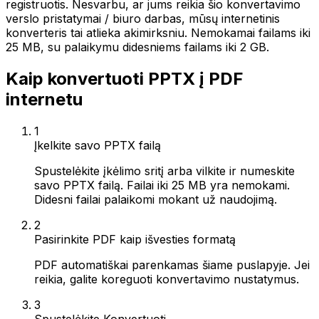
registruotis. Nesvarbu, ar jums reikia šio konvertavimo
verslo pristatymai / biuro darbas, mūsų internetinis
konverteris tai atlieka akimirksniu. Nemokamai failams iki
25 MB, su palaikymu didesniems failams iki 2 GB.
Kaip konvertuoti PPTX į PDF
internetu
1
Įkelkite savo PPTX failą
Spustelėkite įkėlimo sritį arba vilkite ir numeskite
savo PPTX failą. Failai iki 25 MB yra nemokami.
Didesni failai palaikomi mokant už naudojimą.
2
Pasirinkite PDF kaip išvesties formatą
PDF automatiškai parenkamas šiame puslapyje. Jei
reikia, galite koreguoti konvertavimo nustatymus.
3
Spustelėkite Konvertuoti