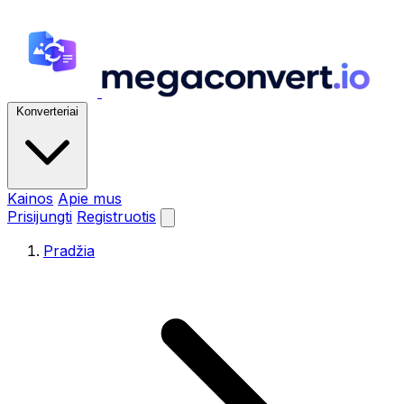
Konverteriai
Kainos
Apie mus
Prisijungti
Registruotis
Pradžia