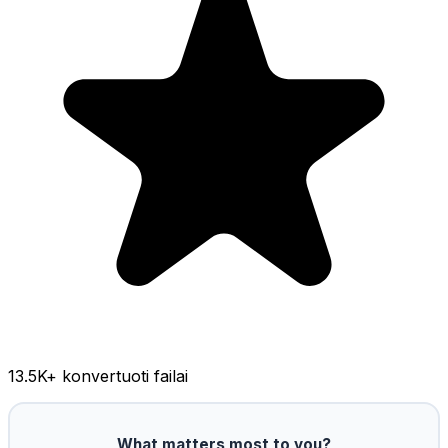
13.5K
+ konvertuoti failai
What matters most to you?