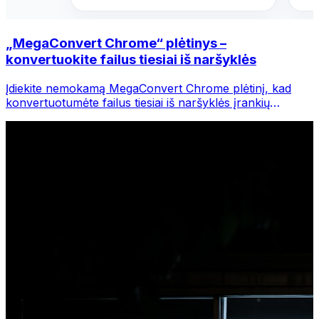
„MegaConvert Chrome“ plėtinys –
konvertuokite failus tiesiai iš naršyklės
Įdiekite nemokamą MegaConvert Chrome plėtinį, kad
konvertuotumėte failus tiesiai iš naršyklės įrankių
juostos. Dešiniuoju pelės mygtuku spustelėkite bet kurį
failą, kurį norite konvertuoti, iš karto pasiekite visus
įrankius iš „Chrome“.