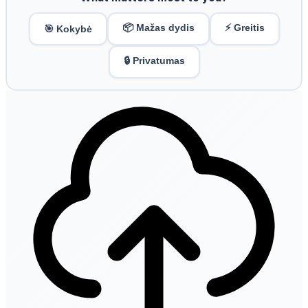
📦 Mažas dydis
⚡ Greitis
🎯 Kokybė
🔒 Privatumas