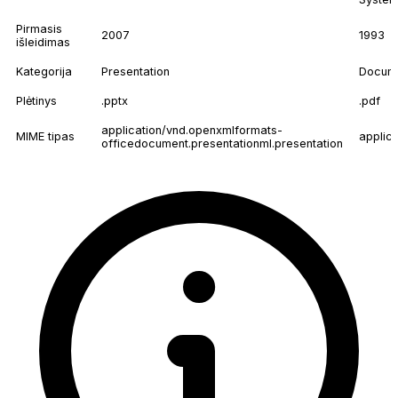
Pirmasis
2007
1993
išleidimas
Kategorija
Presentation
Docum
Plėtinys
.pptx
.pdf
application/vnd.openxmlformats-
MIME tipas
applica
officedocument.presentationml.presentation