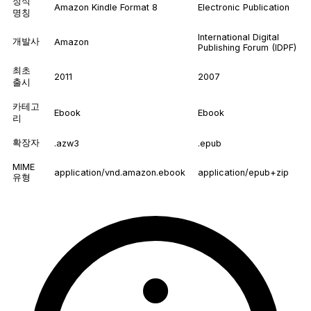
정식
Amazon Kindle Format 8
Electronic Publication
명칭
International Digital
개발사
Amazon
Publishing Forum (IDPF)
최초
2011
2007
출시
카테고
Ebook
Ebook
리
확장자
.azw3
.epub
MIME
application/vnd.amazon.ebook
application/epub+zip
유형