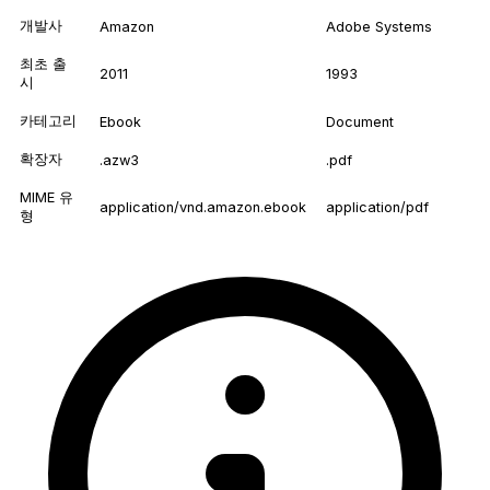
개발사
Amazon
Adobe Systems
최초 출
2011
1993
시
카테고리
Ebook
Document
확장자
.azw3
.pdf
MIME 유
application/vnd.amazon.ebook
application/pdf
형