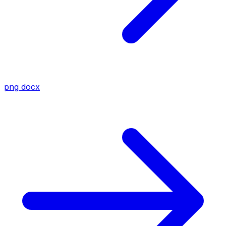
png
docx