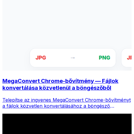
MegaConvert Chrome-bővítmény — Fájlok
konvertálása közvetlenül a böngészőből
Telepítse az ingyenes MegaConvert Chrome-bővítményt
a fájlok közvetlen konvertálásához a böngésző
eszköztáráról. Kattintson a jobb gombbal bármelyik
fájlra a konvertáláshoz, és azonnal elérje az összes
eszközt a Chrome-ból.