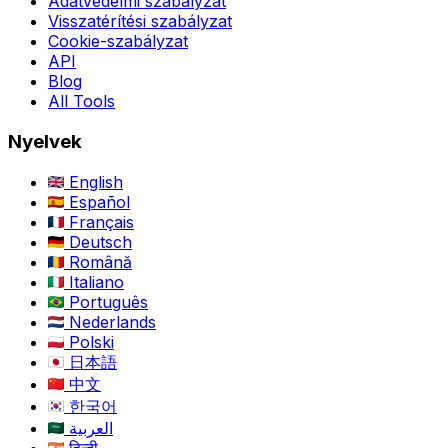
Adatvédelmi szabályzat
Visszatérítési szabályzat
Cookie-szabályzat
API
Blog
All Tools
Nyelvek
English
Español
Français
Deutsch
Română
Italiano
Português
Nederlands
Polski
日本語
中文
한국어
العربية
हिन्दी