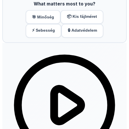
What matters most to you?
📦 Kis fájlméret
🎯 Minőség
⚡ Sebesség
🔒 Adatvédelem