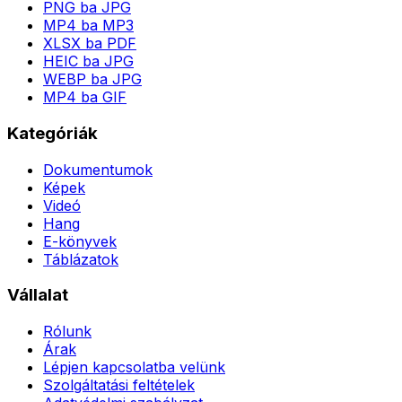
PNG ba JPG
MP4 ba MP3
XLSX ba PDF
HEIC ba JPG
WEBP ba JPG
MP4 ba GIF
Kategóriák
Dokumentumok
Képek
Videó
Hang
E-könyvek
Táblázatok
Vállalat
Rólunk
Árak
Lépjen kapcsolatba velünk
Szolgáltatási feltételek