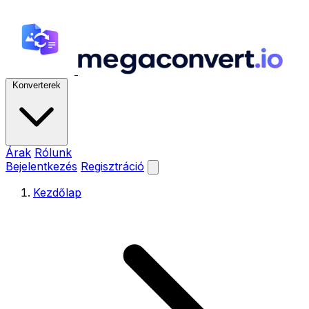
Konverterek
Árak
Rólunk
Bejelentkezés
Regisztráció
Kezdőlap