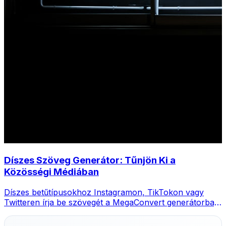
Díszes Szöveg Generátor: Tűnjön Ki a
Közösségi Médiában
Díszes betűtípusokhoz Instagramon, TikTokon vagy
Twitteren írja be szövegét a MegaConvert generátorba,
válasszon stílust és másolja.