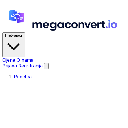
Pretvarači
Cijene
O nama
Prijava
Registracija
Početna