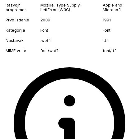
Razvojni
Mozilla, Type Supply,
Apple and
programer
LettError (W3C)
Microsoft
Prvo izdanje
2009
1991
Kategorija
Font
Font
Nastavak
.woff
.ttf
MIME vrsta
font/woff
font/ttf