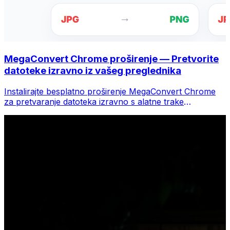
MegaConvert Chrome proširenje — Pretvorite
datoteke izravno iz vašeg preglednika
Instalirajte besplatno proširenje MegaConvert Chrome
za pretvaranje datoteka izravno s alatne trake
preglednika. Desnom tipkom miša kliknite bilo koju
datoteku za konverziju, odmah pristupite svim alatima iz
Chromea.