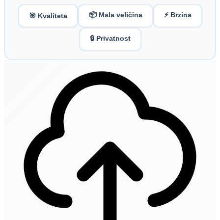
📦 Mala veličina
⚡ Brzina
🎯 Kvaliteta
🔒 Privatnost