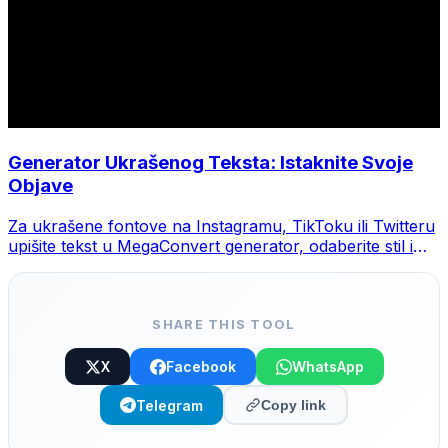
Generator Ukrašenog Teksta: Istaknite Svoje
Objave
Za ukrašene fontove na Instagramu, TikToku ili Twitteru
upišite tekst u MegaConvert generator, odaberite stil i
kopirajte.
SHARE THIS TOOL
X
Facebook
WhatsApp
Telegram
Copy link