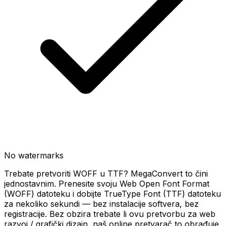
No watermarks
Trebate pretvoriti WOFF u TTF? MegaConvert to čini
jednostavnim. Prenesite svoju Web Open Font Format
(WOFF) datoteku i dobijte TrueType Font (TTF) datoteku
za nekoliko sekundi — bez instalacije softvera, bez
registracije. Bez obzira trebate li ovu pretvorbu za web
razvoj / grafički dizajn, naš online pretvarač to obrađuje