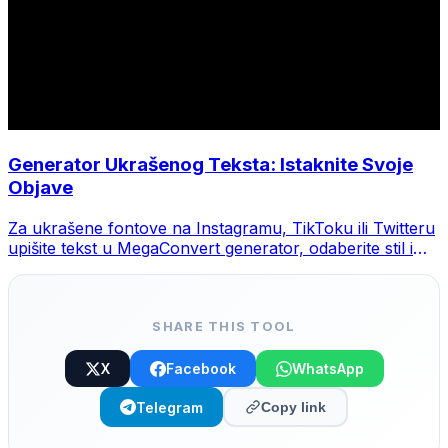
Generator Ukrašenog Teksta: Istaknite Svoje
Objave
Za ukrašene fontove na Instagramu, TikToku ili Twitteru
upišite tekst u MegaConvert generator, odaberite stil i
kopirajte.
SHARE THIS TOOL
X
Facebook
WhatsApp
Telegram
Copy link