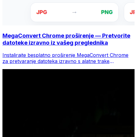
MegaConvert Chrome proširenje — Pretvorite
datoteke izravno iz vašeg preglednika
Instalirajte besplatno proširenje MegaConvert Chrome
za pretvaranje datoteka izravno s alatne trake
preglednika. Desnom tipkom miša kliknite bilo koju
datoteku za konverziju, odmah pristupite svim alatima iz
Chromea.