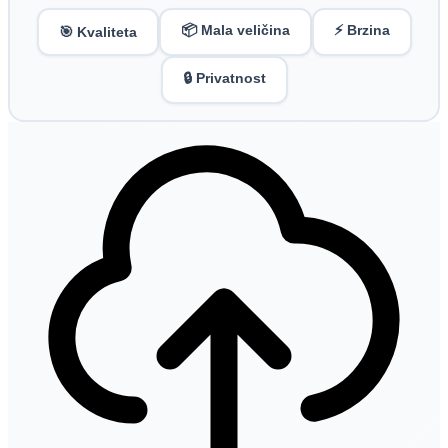
📦 Mala veličina
⚡ Brzina
🎯 Kvaliteta
🔒 Privatnost