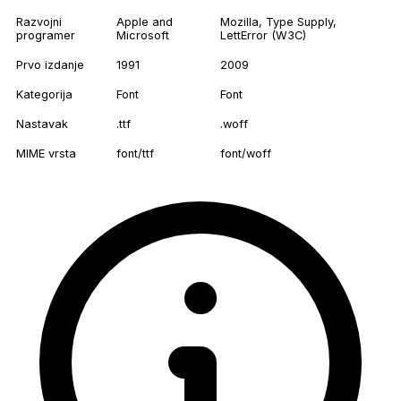
Razvojni
Apple and
Mozilla, Type Supply,
programer
Microsoft
LettError (W3C)
Prvo izdanje
1991
2009
Kategorija
Font
Font
Nastavak
.ttf
.woff
MIME vrsta
font/ttf
font/woff