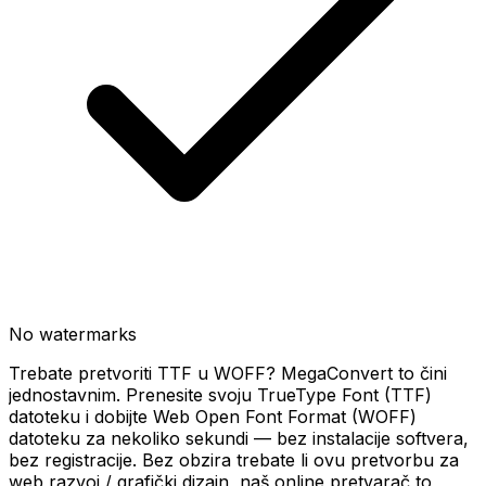
No watermarks
Trebate pretvoriti TTF u WOFF? MegaConvert to čini
jednostavnim. Prenesite svoju TrueType Font (TTF)
datoteku i dobijte Web Open Font Format (WOFF)
datoteku za nekoliko sekundi — bez instalacije softvera,
bez registracije. Bez obzira trebate li ovu pretvorbu za
web razvoj / grafički dizajn, naš online pretvarač to