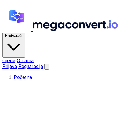
Pretvarači
Cijene
O nama
Prijava
Registracija
Početna