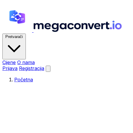
Pretvarači
Cijene
O nama
Prijava
Registracija
Početna