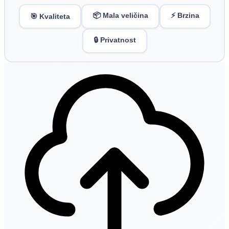
📦 Mala veličina
⚡ Brzina
🎯 Kvaliteta
🔒 Privatnost