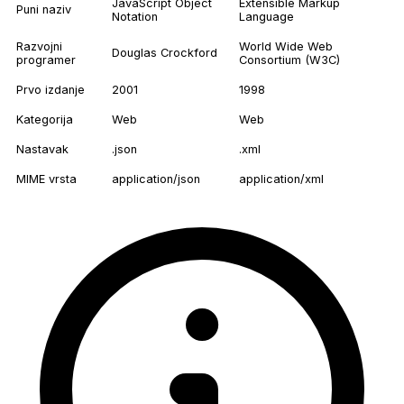
JavaScript Object
Extensible Markup
Puni naziv
Notation
Language
Razvojni
World Wide Web
Douglas Crockford
programer
Consortium (W3C)
Prvo izdanje
2001
1998
Kategorija
Web
Web
Nastavak
.json
.xml
MIME vrsta
application/json
application/xml