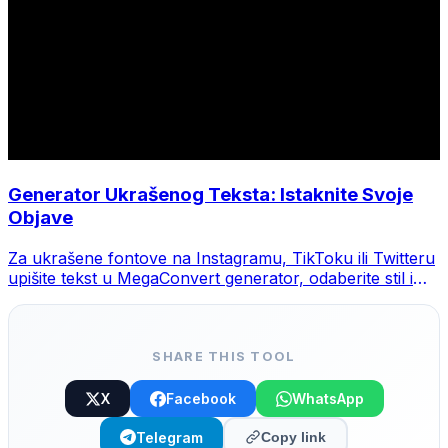
Generator Ukrašenog Teksta: Istaknite Svoje
Objave
Za ukrašene fontove na Instagramu, TikToku ili Twitteru
upišite tekst u MegaConvert generator, odaberite stil i
kopirajte.
SHARE THIS TOOL
X
Facebook
WhatsApp
Telegram
Copy link