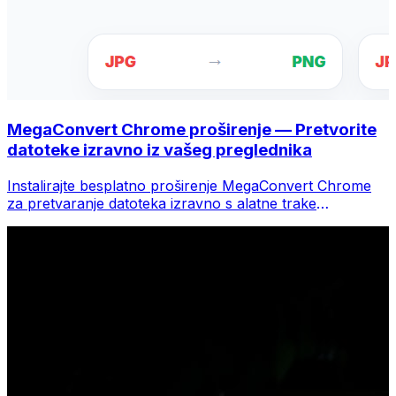
MegaConvert Chrome proširenje — Pretvorite
datoteke izravno iz vašeg preglednika
Instalirajte besplatno proširenje MegaConvert Chrome
za pretvaranje datoteka izravno s alatne trake
preglednika. Desnom tipkom miša kliknite bilo koju
datoteku za konverziju, odmah pristupite svim alatima iz
Chromea.