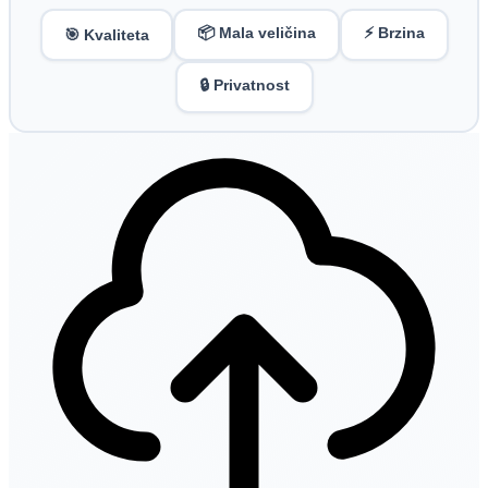
📦 Mala veličina
⚡ Brzina
🎯 Kvaliteta
🔒 Privatnost