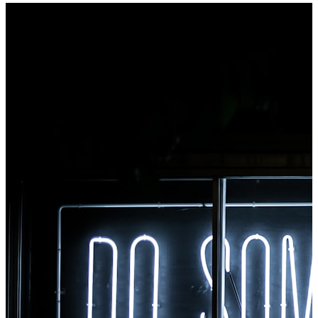
datoteku za konverziju, odmah pristupite svim alatima iz
Chromea.