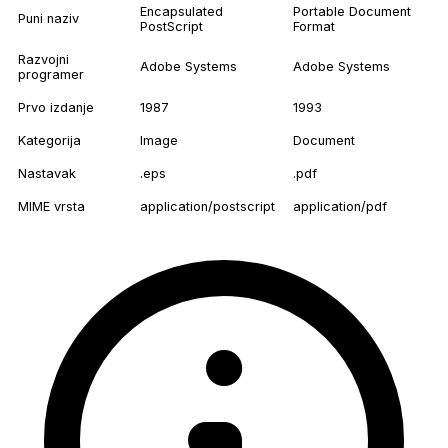
Encapsulated
Portable Document
Puni naziv
PostScript
Format
Razvojni
Adobe Systems
Adobe Systems
programer
Prvo izdanje
1987
1993
Kategorija
Image
Document
Nastavak
.eps
.pdf
MIME vrsta
application/postscript
application/pdf