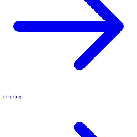
png
dng