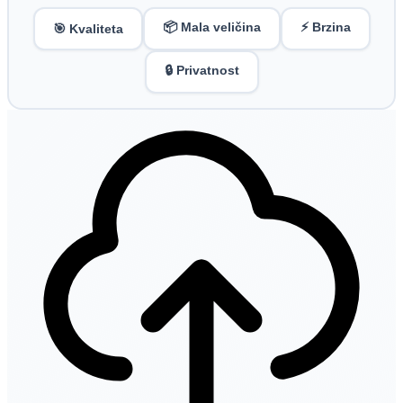
📦 Mala veličina
⚡ Brzina
🎯 Kvaliteta
🔒 Privatnost