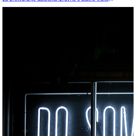
preglednika. Desnom tipkom miša kliknite bilo koju
datoteku za konverziju, odmah pristupite svim alatima iz
Chromea.