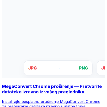
MegaConvert Chrome proširenje — Pretvorite
datoteke izravno iz vašeg preglednika
Instalirajte besplatno proširenje MegaConvert Chrome
za pretvaranje datoteka izravno s alatne trake