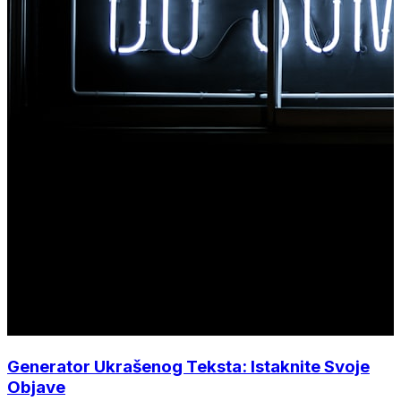
Generator Ukrašenog Teksta: Istaknite Svoje
Objave