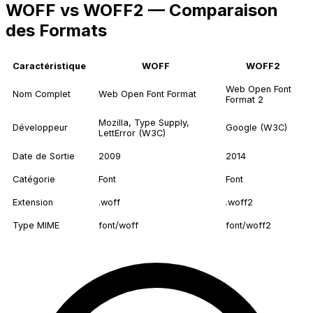
WOFF vs WOFF2 — Comparaison
des Formats
Caractéristique
WOFF
WOFF2
Web Open Font
Nom Complet
Web Open Font Format
Format 2
Mozilla, Type Supply,
Développeur
Google (W3C)
LettError (W3C)
Date de Sortie
2009
2014
Catégorie
Font
Font
Extension
.woff
.woff2
Type MIME
font/woff
font/woff2