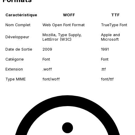
Caractéristique
WOFF
TTF
Nom Complet
Web Open Font Format
TrueType Font
Mozilla, Type Supply,
Apple and
Développeur
LettError (W3C)
Microsoft
Date de Sortie
2009
1991
Catégorie
Font
Font
Extension
.woff
.ttf
Type MIME
font/woff
font/ttf