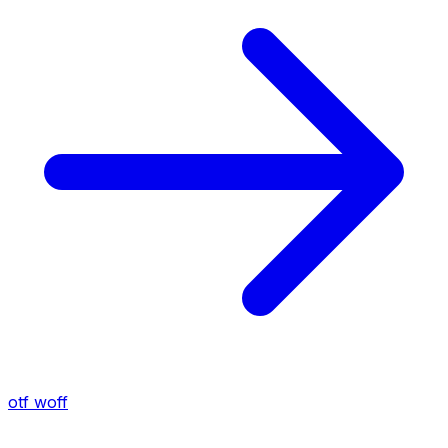
otf
woff